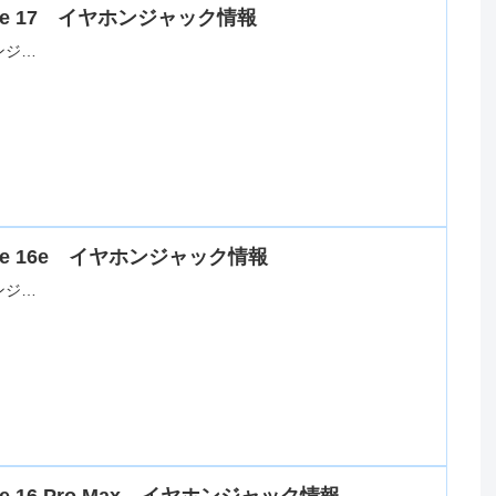
one 17 イヤホンジャック情報
ンジ…
one 16e イヤホンジャック情報
ンジ…
one 16 Pro Max イヤホンジャック情報