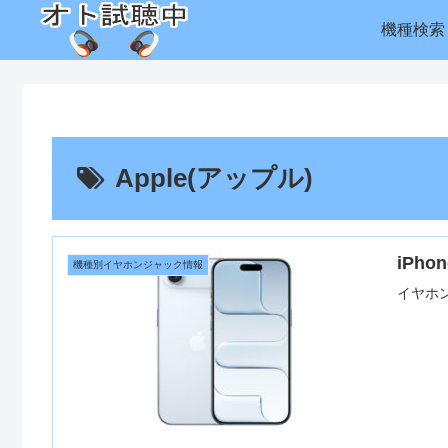
機種検索
Apple(アップル)
iPh
機種別イヤホンジャック情報
イヤホ