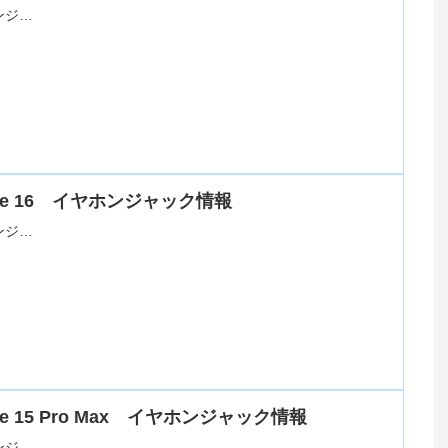
ンジ…
one 16 イヤホンジャック情報
ンジ…
one 15 Pro Max イヤホンジャック情報
ンジ…