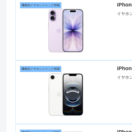
iPh
機種別イヤホンジャック情報
イヤホ
iPh
機種別イヤホンジャック情報
イヤホ
iPh