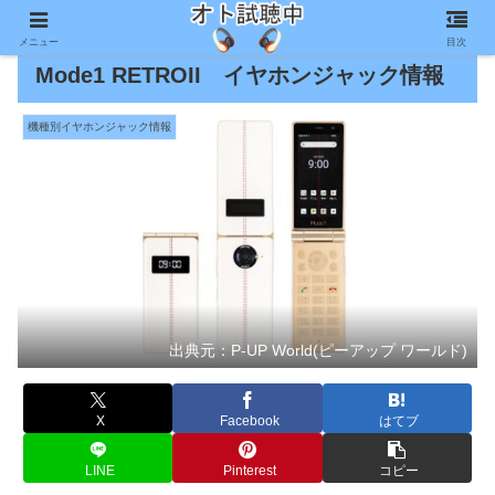
メニュー
目次
Mode1 RETROII イヤホンジャック情報
機種別イヤホンジャック情報
出典元：P-UP World(ピーアップ ワールド)
X
Facebook
はてブ
LINE
Pinterest
コピー