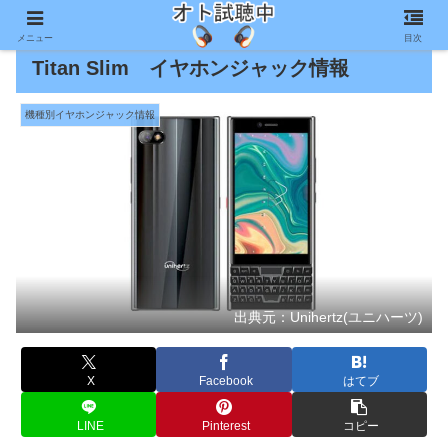
メニュー
目次
Titan Slim イヤホンジャック情報
機種別イヤホンジャック情報
出典元：Unihertz(ユニハーツ)
X
Facebook
はてブ
LINE
Pinterest
コピー